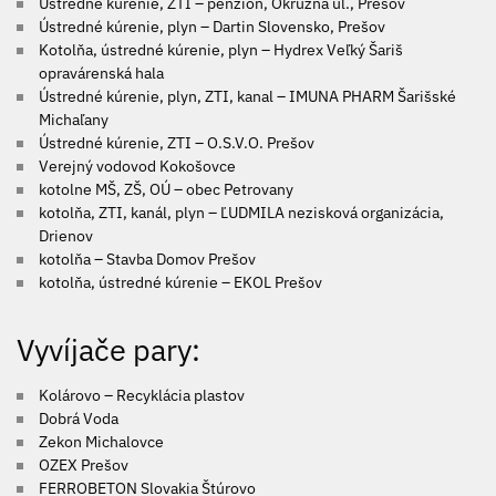
Ústredné kúrenie, ZTI – penzión, Okružná ul., Prešov
Ústredné kúrenie, plyn – Dartin Slovensko, Prešov
Kotolňa, ústredné kúrenie, plyn – Hydrex Veľký Šariš
opravárenská hala
Ústredné kúrenie, plyn, ZTI, kanal – IMUNA PHARM Šarišské
Michaľany
Ústredné kúrenie, ZTI – O.S.V.O. Prešov
Verejný vodovod Kokošovce
kotolne MŠ, ZŠ, OÚ – obec Petrovany
kotolňa, ZTI, kanál, plyn – ĽUDMILA nezisková organizácia,
Drienov
kotolňa – Stavba Domov Prešov
kotolňa, ústredné kúrenie – EKOL Prešov
Vyvíjače pary:
Kolárovo – Recyklácia plastov
Dobrá Voda
Zekon Michalovce
OZEX Prešov
FERROBETON Slovakia Štúrovo