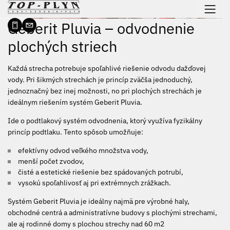
 na obsah
Geberit Pluvia – odvodnenie
plochých striech
Každá strecha potrebuje spoľahlivé riešenie odvodu dažďovej
vody. Pri šikmých strechách je princíp zväčša jednoduchý,
jednoznačný bez inej možnosti, no pri plochých strechách je
ideálnym riešením systém Geberit Pluvia.
Ide o podtlakový systém odvodnenia, ktorý využíva fyzikálny
princíp podtlaku. Tento spôsob umožňuje:
efektívny odvod veľkého množstva vody,
menší počet zvodov,
čisté a estetické riešenie bez spádovaných potrubí,
vysokú spoľahlivosť aj pri extrémnych zrážkach.
Systém Geberit Pluvia je ideálny najmä pre výrobné haly,
obchodné centrá a administratívne budovy s plochými strechami,
ale aj rodinné domy s plochou strechy nad 60 m2