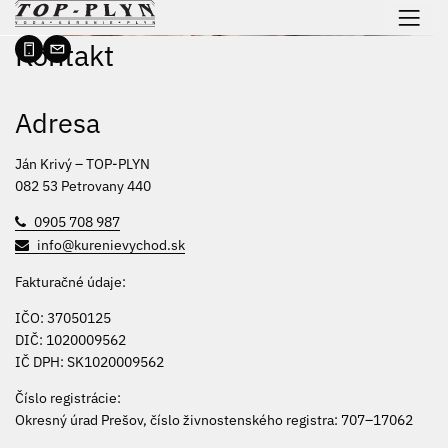
 na obsah
Kontakt
Adresa
Ján Krivý – TOP-PLYN
082 53 Petrovany 440
0905 708 987
info@kurenievychod.sk
Fakturačné údaje:
IČO: 37050125
DIČ: 1020009562
IČ DPH: SK1020009562
Číslo registrácie:
Okresný úrad Prešov, číslo živnostenského registra: 707–17062