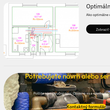
Optimáln
Ako optimálne 
Zobraziť 
Potrebujete návrh alebo ser
Pošlite nám stručný opis. Ozveme sa s návrhom r
Kontaktný formulár