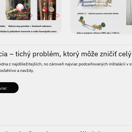
cia – tichý problém, ktorý môže zničiť cel
jedna z najdôležitejších, no zároveň najviac podceňovaných inštalácií v s
poľahlivo a navždy.
viac