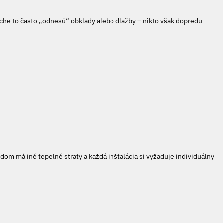
oruche to často „odnesú“ obklady alebo dlažby – nikto však dopredu
om má iné tepelné straty a každá inštalácia si vyžaduje individuálny