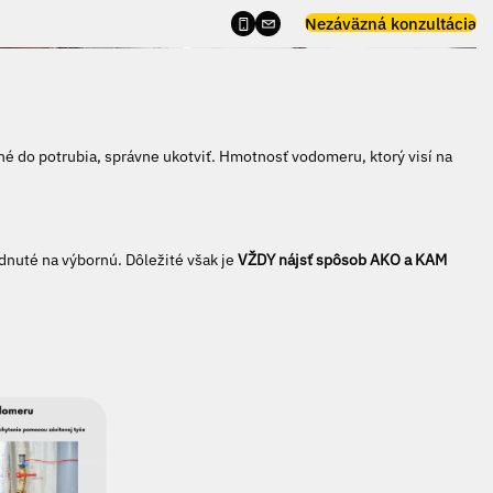
Nezáväzná konzultácia
é do potrubia, správne ukotviť. Hmotnosť vodomeru, ktorý visí na
dnuté na výbornú. Dôležité však je
VŽDY nájsť spôsob AKO a KAM