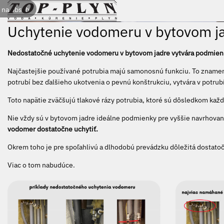
 na obsah
Uchytenie vodomeru v bytovom j
Nedostatočné uchytenie vodomeru v bytovom jadre vytvára podmienky
Najčastejšie používané potrubia majú samonosnú funkciu. To znamená,
potrubí bez ďalšieho ukotvenia o pevnú konštrukciu, vytvára v potrubí
Toto napätie zväčšujú tlakové rázy potrubia, ktoré sú dôsledkom kaž
Nie vždy sú v bytovom jadre ideálne podmienky pre vyššie navrhované
vodomer dostatočne uchytiť.
Okrem toho je pre spoľahlivú a dlhodobú prevádzku dôležitá dostato
Viac o tom nabudúce.