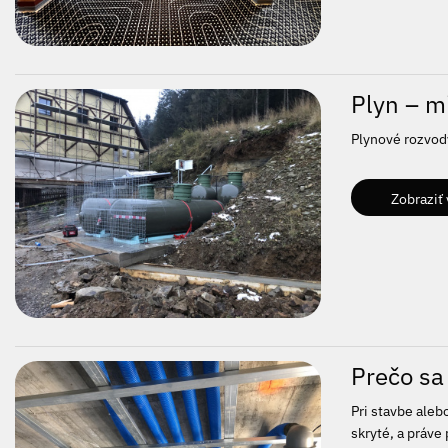
Plyn – mi
Plynové rozvody
Zobraziť 
Prečo sa 
Pri stavbe aleb
skryté, a práve