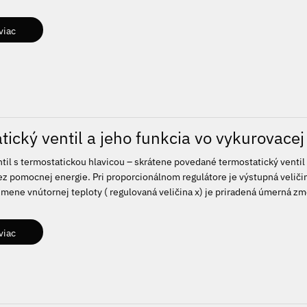
viac
tický ventil a jeho funkcia vo vykurovacej
til s termostatickou hlavicou – skrátene povedané termostatický ventil 
ez pomocnej energie. Pri proporcionálnom regulátore je výstupná veliči
zmene vnútornej teploty ( regulovaná veličina x) je priradená úmerná zme
viac