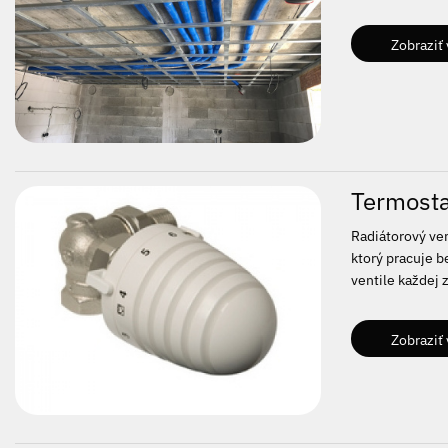
Zobraziť 
Termosta
Radiátorový ven
ktorý pracuje b
ventile každej 
Zobraziť 