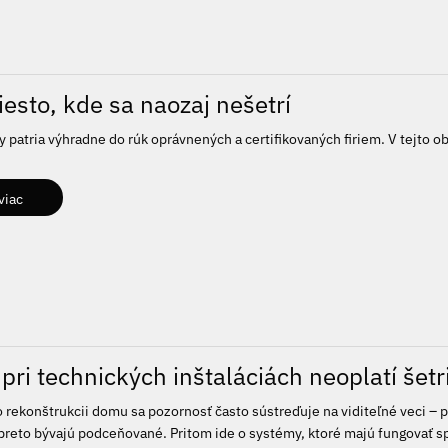
esto, kde sa naozaj nešetrí
 patria výhradne do rúk oprávnených a certifikovaných firiem. V tejto o
viac
pri technických inštaláciách neoplatí šetr
o rekonštrukcii domu sa pozornosť často sústreďuje na viditeľné veci – p
 preto bývajú podceňované. Pritom ide o systémy, ktoré majú fungovať sp