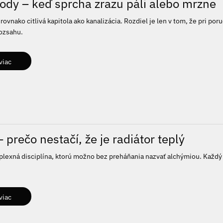
ody – keď sprcha zrazu páli alebo mrzne
rovnako citlivá kapitola ako kanalizácia. Rozdiel je len v tom, že pri p
rozsahu.
viac
 prečo nestačí, že je radiátor teplý
lexná disciplína, ktorú možno bez preháňania nazvať alchýmiou. Každý d
viac