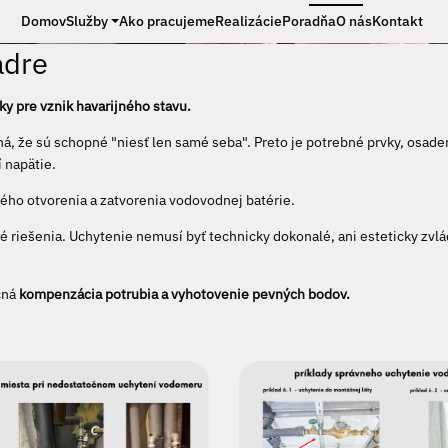
Domov
Služby
Ako pracujeme
Realizácie
Poradňa
O nás
Kontakt
adre
 pre vznik havarijného stavu.
 že sú schopné "niesť len samé seba". Preto je potrebné prvky, osaden
 napätie.
dého otvorenia a zatvorenia vodovodnej batérie.
 riešenia. Uchytenie nemusí byť technicky dokonalé, ani esteticky zvlá
čná
kompenzácia potrubia a vyhotovenie pevných bodov.