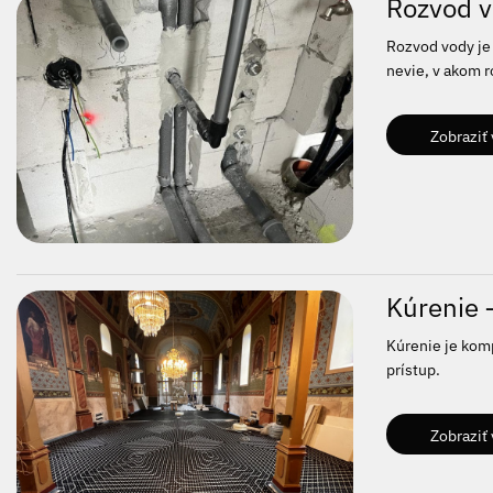
Rozvod v
Rozvod vody je 
nevie, v akom 
Zobraziť 
Kúrenie –
Kúrenie je komp
prístup.
Zobraziť 