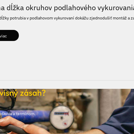
a dĺžka okruhov podlahového vykurovani
dĺžky potrubia v podlahovom vykurovaní dokážu zjednodušiť montáž a za
viac
visný zásah?
iešenia a termínom.