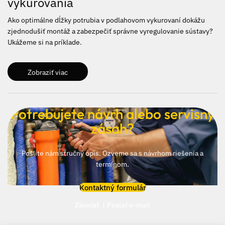
vykurovania
Ako optimálne dĺžky potrubia v podlahovom vykurovaní dokážu
zjednodušiť montáž a zabezpečiť správne vyregulovanie sústavy?
Ukážeme si na príklade.
Zobraziť viac
Potrebujete návrh alebo servisný
zásah?
Pošlite nám stručný opis. Ozveme sa s návrhom riešenia a
termínom.
Kontaktný formulár
Zavolať
Poslať e-mail