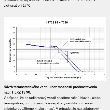
a otvárať pri 17°C.
Návrh termostatického ventilu bez možnosti prednastavenia–
napr. HERZ TS 90.
V prípade, že na radiátorový ventil osadíme ručnú hlavicu alebo
termopohon, pri určovaní tlakovej straty ventilu pri danom
prietoku použijeme krivku „max“. V prípade, že na radiátorový