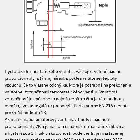
Hysteréza termostatického ventilu zväčšuje zvolené pásmo
proporcionality, a tým aj nárast a pokles vnútornej teploty
vzduchu. Je to vlastne odchýlka, ktorá je potrebná na prekonanie
vnútornej zotrvačnosti termostatického ventilu. Vnútorná
zotrvačnosť je spôsobená najmä trením a čím je táto hodnota
menšia, tým je regulátor presnejší. Podľa normy EN 215 nesmie
prekročiť hodnotu 1K.
Ak máme napr. radiátorový ventil navrhnutý s pásmom
proporcionality 2K a je na ňom osadená termostatická hlavica
s hysterézou 1K, tak v skutočnosti bude ventil pri nastavenej
požadovanej teplote vzduchu 20°C zatvárať pri teplote 23°C