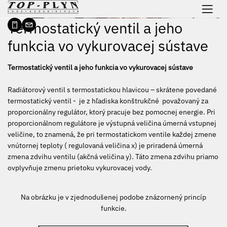
 na obsah
Termostatický ventil a jeho
funkcia vo vykurovacej sústave
Termostatický ventil a jeho funkcia vo vykurovacej sústave
Radiátorový ventil s termostatickou hlavicou – skrátene povedané
termostatický ventil - je z hľadiska konštrukčné považovaný za
proporcionálny regulátor, ktorý pracuje bez pomocnej energie. Pri
proporcionálnom regulátore je výstupná veličina úmerná vstupnej
veličine, to znamená, že pri termostatickom ventile každej zmene
vnútornej teploty ( regulovaná veličina x) je priradená úmerná
zmena zdvihu ventilu (akčná veličina y). Táto zmena zdvihu priamo
ovplyvňuje zmenu prietoku vykurovacej vody.
Na obrázku je v zjednodušenej podobe znázornený princíp
funkcie.