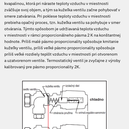
kvapalinou, ktorá pri náraste teploty vzduchu v miestnosti
zväčšuje svoj objem, a tým sa kužeľka ventilu začne pohybovať v
smere zatvárania. Pri poklese teploty vzduchu v miestnosti
prebieha opačný proces, tzn. kužeľka ventilu sa pohybuje v smer
otvárania. Týmto spôsobom je udržiavaná teplota vzduchu
v miestnosti v rámci proporcionálneho pásma 2 K na konštantnej
hodnote. Príliš malé pásmo proporcionality spôsobuje kmitanie
kužeľky ventilu, príliš veľké pásmo proporcionality spôsobuje
príliš veľké rozdiely teplôt vzduchu v miestnosti pri otvorenom
a uzatvorenom ventile. Termostatický ventil je zvyčajne z výroby
kalibrovaný pre pásmo proporcionality 2K.